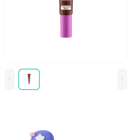
Для детей
Товары для дома
Для бровей
Тушь для бровей
Колготки и чулки
Карандаши и лайнеры для бров
Наборы и сертификаты
Помады и тинты для бровей
Набор для бровей
Окрашивание
Фиксация
Для лица
Базы и основы для макияжа
Тональные средства
BB и СС средства
Фиксаторы макияжа
Контуринг и стробинг
Пудры