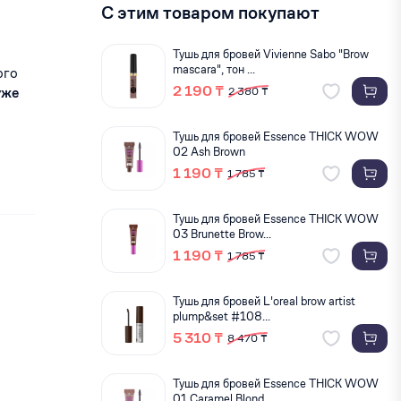
С этим товаром покупают
Тушь для бровей Vivienne Sabo "Brow
mascara", тон ...
ого
2 190 ₸
уже
2 380 ₸
Тушь для бровей Essence THICK WOW
02 Ash Brown
1 190 ₸
1 785 ₸
Тушь для бровей Essence THICK WOW
03 Brunette Brow...
1 190 ₸
1 785 ₸
Тушь для бровей L'oreal brow artist
plump&set #108...
5 310 ₸
8 470 ₸
Тушь для бровей Essence THICK WOW
01 Caramel Blond...