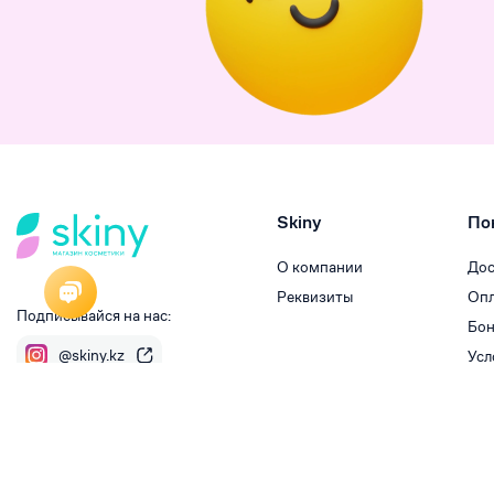
Skiny
По
О компании
Дос
Реквизиты
Опл
Подписывайся на нас:
Бон
@skiny.kz
Усл