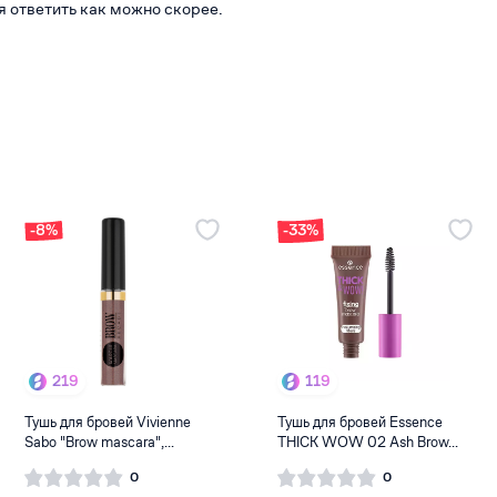
я ответить как можно скорее.
-8%
-33%
219
119
Тушь для бровей Vivienne
Тушь для бровей Essence
Sabo "Brow mascara",...
THICK WOW 02 Ash Brow...
0
0