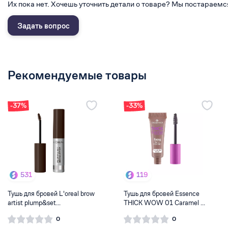
Их пока нет. Хочешь уточнить детали о товаре? Мы постараемс
Задать вопрос
Рекомендуемые товары
-37%
-33%
531
119
Тушь для бровей L'oreal brow
Тушь для бровей Essence
artist plump&set...
THICK WOW 01 Caramel ...
0
0