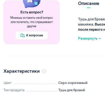
Румяна
Описание
Хайлайтеры
Eсть вопрос?
Пигменты
Можешь оставить свой вопрос
Тушь для брове
или почитать, что спрашивают
макияжа.
Высок
другие
после первого н
К вопросам
Развернуть
Характеристики
Цвет
Серо-коричневый
Тип продукта
Тушь для бровей