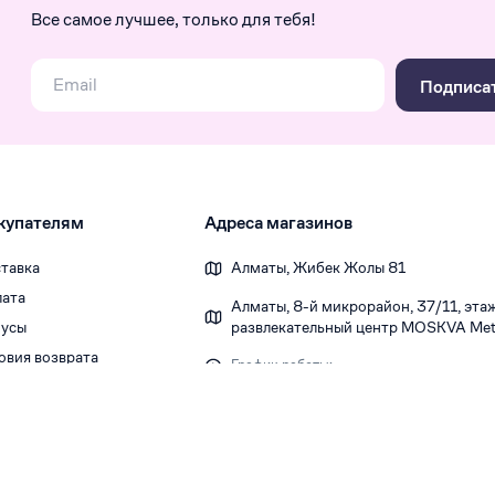
Все самое лучшее, только для тебя!
Подписа
купателям
Адреса магазинов
тавка
Алматы, Жибек Жолы 81
ата
Алматы, 8-й микрорайон, 37/1​1, этаж 
усы
развлекательный центр MOSKVA Metr
овия возврата
График работы:
Ежедневно 10:00-22:00