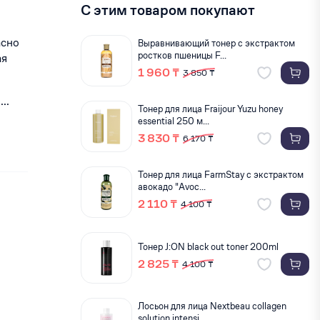
С этим товаром покупают
асно
Выравнивающий тонер с экстрактом
ростков пшеницы F...
ая
1 960 ₸
3 850 ₸
..
Тонер для лица Fraijour Yuzu honey
essential 250 м...
3 830 ₸
6 170 ₸
Тонер для лица FarmStay с экстрактом
авокадо "Avoc...
2 110 ₸
4 100 ₸
Тонер J:ON black out toner 200ml
2 825 ₸
4 100 ₸
Лосьон для лица Nextbeau collagen
solution intensi...