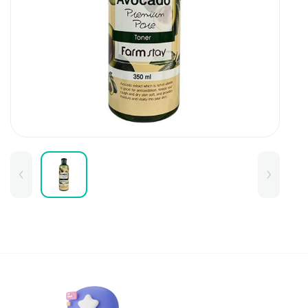
Для детей
Товары для дома
Для бровей
Тушь для бровей
Колготки и чулки
Карандаши и лайнеры для бров
Наборы и сертификаты
Помады и тинты для бровей
Набор для бровей
Окрашивание
Фиксация
Для лица
Базы и основы для макияжа
Тональные средства
BB и СС средства
Фиксаторы макияжа
Контуринг и стробинг
Пудры