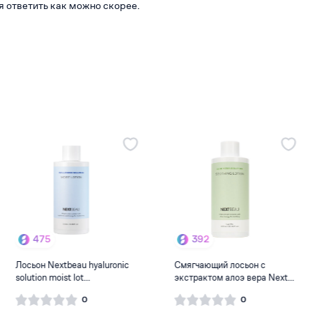
я ответить как можно скорее.
-7%
392
282
Смягчающий лосьон с
Тонер с коллагеном J:on -
экстрактом алоэ вера Next...
Collagen Toner 200...
0
0