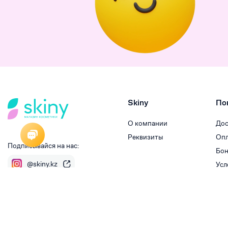
Skiny
По
О компании
Дос
Реквизиты
Опл
Подписывайся на нас:
Бон
@skiny.kz
Усл