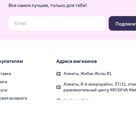
Все самое лучшее, только для тебя!
Подписа
купателям
Адреса магазинов
тавка
Алматы, Жибек Жолы 81
ата
Алматы, 8-й микрорайон, 37/1​1, этаж 
усы
развлекательный центр MOSKVA Metr
овия возврата
График работы:
Ежедневно 10:00-22:00