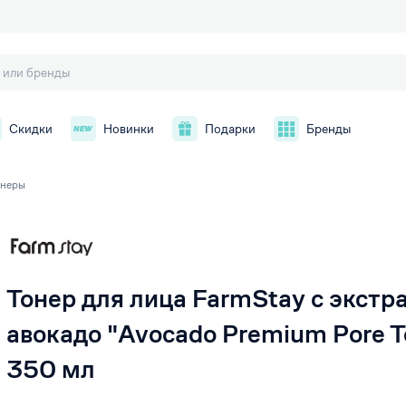
Скидки
Новинки
Подарки
Бренды
онеры
й
Тонер для лица FarmStay с экстр
авокадо "Avocado Premium Pore T
350 мл