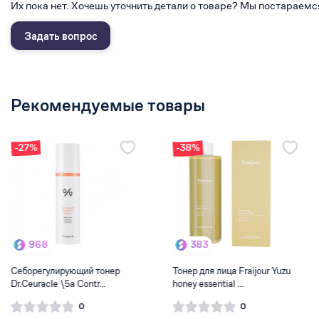
Их пока нет. Хочешь уточнить детали о товаре? Мы постараемс
Задать вопрос
Рекомендуемые товары
-38%
383
475
Тонер для лица Fraijour Yuzu
Лосьон Nextbeau hyaluronic
honey essential ...
solution moist lot...
0
0