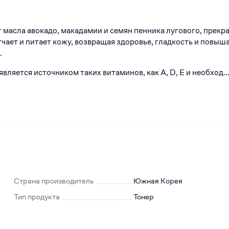
 масла авокадо, макадамии и семян пенника лугового, прекр
гчает и питает кожу, возвращая здоровье, гладкость и повыш
.
вляется источником таких витаминов, как A, D, E и необход....
Страна производитель
Южная Корея
Тип продукта
Тонер