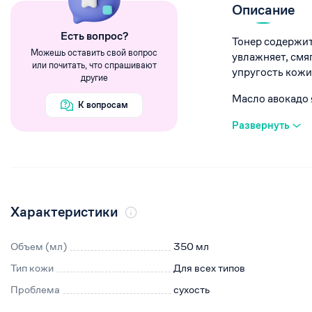
Румяна
Описание
Хайлайтеры
Eсть вопрос?
Тонер содержит
Пигменты
Можешь оставить свой вопрос
увлажняет, смя
или почитать, что спрашивают
упругость кожи
другие
Масло авокадо я
К вопросам
Развернуть
Характеристики
Объем (мл)
350 мл
Тип кожи
Для всех типов
Проблема
сухость