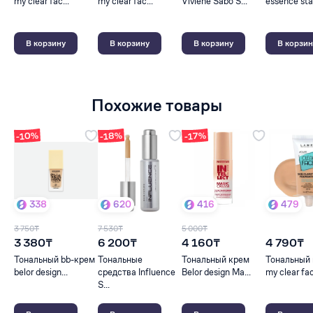
my clear fac...
my clear fac...
Viviene Sabo S...
essence stay
В корзину
В корзину
В корзину
В корзин
Похожие товары
-10%
-18%
-17%
338
620
416
479
3 750₸
7 530₸
5 000₸
3 380₸
6 200₸
4 160₸
4 790₸
Тональный bb-крем
Тональные
Тональный крем
Тональный 
belor design...
средства Influence
Belor design Ma...
my clear fac
S...