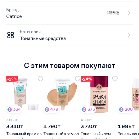
Бренд
Catrice
Категория
Тональные средства
С этим товаром покупают
-24%
-12%
334
479
373
200
3 800₸
4 900₸
3 340₸
4 790₸
3 730₸
1 995₸
Тональный крем oh
Тональный крем oh
Тональный крем
Тональная 