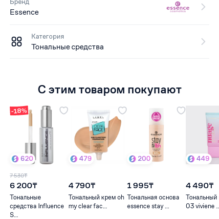
Бренд
Essence
Категория
Тональные средства
С этим товаром покупают
-18%
620
479
200
449
7 530₸
6 200₸
4 790₸
1 995₸
4 490₸
Тональные
Тональный крем oh
Тональная основа
Тональный 
средства Influence
my clear fac...
essence stay ...
03 viviene ..
S...