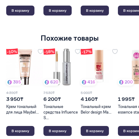
В корзину
В корзину
В корзину
В корзин
Похожие товары
-10%
-18%
-17%
395
620
416
200
4 390₸
7 530₸
5 000₸
3 950₸
6 200₸
4 160₸
1 995₸
Крем тональный
Тональные
Тональный крем
Тональная 
для лица Maybel...
средства Influence
Belor design Ma...
essence stay
S...
В корзину
В корзину
В корзину
В корзин