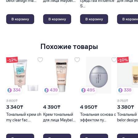
belor design ma...
для лица Maybel...
средства Influence
для лица Ma
S...
В корзину
В корзину
В корзину
В корзин
Похожие товары
-10%
-12%
334
439
495
338
3 800₸
3 750₸
3 340₸
4 390₸
4 950₸
3 380₸
Тональный крем oh
Крем тональный
Тональная основа с
Тональный
my clear fac...
для лица Maybel...
эффектом пу...
belor design.