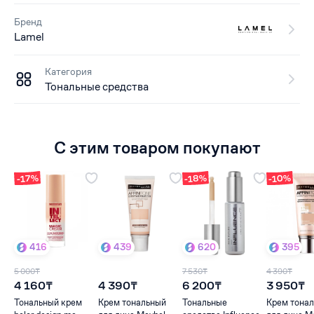
Бренд
Lamel
Категория
Тональные средства
С этим товаром покупают
-18%
-10%
-17%
416
439
620
395
5 000₸
7 530₸
4 390₸
4 160₸
4 390₸
6 200₸
3 950₸
Тональный крем
Крем тональный
Тональные
Крем тона