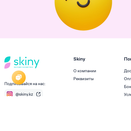
Skiny
По
О компании
Дос
Реквизиты
Опл
Подписывайся на нас:
Бон
@skiny.kz
Усл