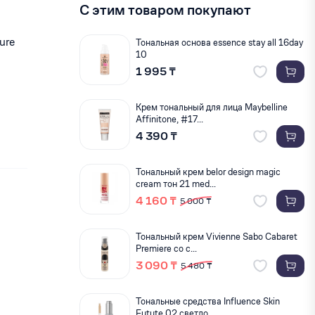
С этим товаром покупают
ure
Тональная основа essence stay all 16day
10
1 995 ₸
Крем тональный для лица Maybelline
Affinitone, #17...
4 390 ₸
Тональный крем belor design magic
cream тон 21 med...
4 160 ₸
5 000 ₸
Тональный крем Vivienne Sabo Cabaret
Premiere со с...
3 090 ₸
5 480 ₸
Тональные средства Influence Skin
Futute 02 светло...