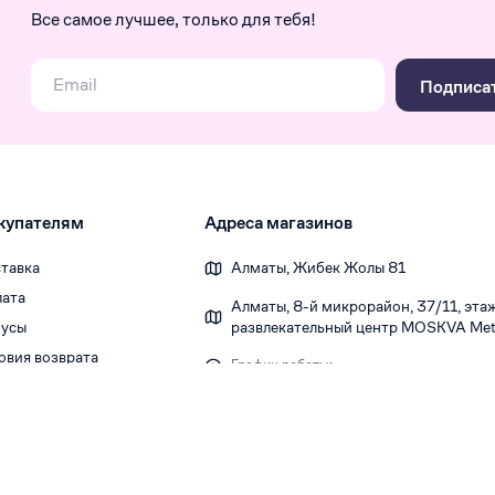
Все самое лучшее, только для тебя!
Подписа
купателям
Адреса магазинов
тавка
Алматы, Жибек Жолы 81
ата
Алматы, 8-й микрорайон, 37/1​1, этаж 
усы
развлекательный центр MOSKVA Metr
овия возврата
График работы:
Ежедневно 10:00-22:00