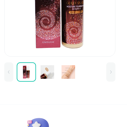
Для детей
Товары для дома
Для бровей
Тушь для бровей
Колготки и чулки
Карандаши и лайнеры для бров
Наборы и сертификаты
Помады и тинты для бровей
Набор для бровей
Окрашивание
Фиксация
Для лица
Базы и основы для макияжа
Тональные средства
BB и СС средства
Фиксаторы макияжа
Контуринг и стробинг
Пудры