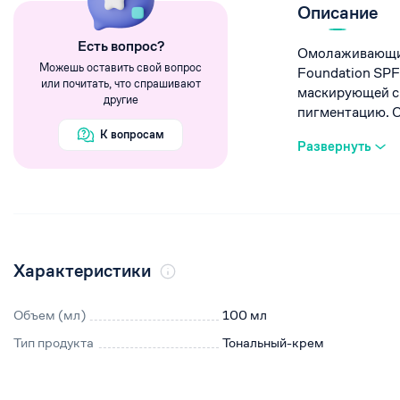
Румяна
Описание
Хайлайтеры
Eсть вопрос?
Омолаживающий 
Пигменты
Можешь оставить свой вопрос
Foundation SPF
или почитать, что спрашивают
маскирующей с
другие
пигментацию. Ср
К вопросам
Развернуть
Характеристики
Объем (мл)
100 мл
Тип продукта
Тональный-крем