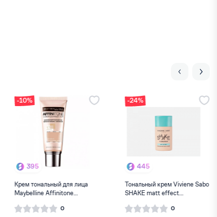
-10%
-24%
395
445
Крем тональный для лица
Тональный крем Viviene Sabo
Maybelline Аffinitone...
SHAKE matt effect...
0
0