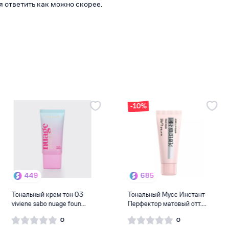
я ответить как можно скорее.
-10%
449
685
Тональный крем тон 03
Тональный Мусс Инстант
viviene sabo nuage foun...
Перфектор матовый отт....
0
0