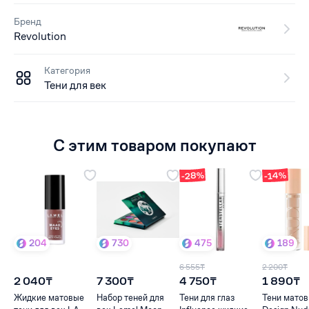
Бренд
Revolution
Категория
Тени для век
С этим товаром покупают
-28%
-14%
204
730
475
189
6 555₸
2 200₸
2 040₸
7 300₸
4 750₸
1 890₸
Жидкие матовые
Набор теней для
Тени для глаз
Тени матов