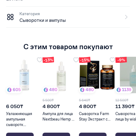
Категория
Сыворотки и ампулы
С этим товаром покупают
-13%
-15%
-9%
605
480
480
1139
5 500₸
5 640₸
12 500₸
6 050₸
4 800₸
4 800₸
11 390₸
Увлажняющая
Ампула для лица
Сыворотка Farm
Сыворотка
ампульная
Nextbeau Hemp ...
Stay Экстракт с...
лица by wish
сыворотк...