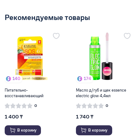
Рекомендуемые товары
140
174
Питательно-
Масло д/губ и щек essence
восстанавливающий
electric glow 4,4мл
бальзам для губ ...
0
0
1 400 ₸
1 740 ₸
В корзину
В корзину