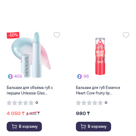
-10%
405
98
Бальзам для объёма губ с
Бальзам для губ Essence
перцем Unleasia Glas...
Heart Core fruity lip...
0
0
4 050 ₸
980 ₸
4 500 ₸
В корзину
В корзину