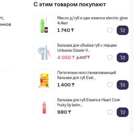
С этим товаром покупают
т,
Масло д/губ и щек essence electric glow
4,4мл
енков
1 740 ₸
Бальзам для объёма губ с перцем
Unleasia Glasier V...
4 050 ₸
4 500 ₸
Питательно-восстанавливающий
бальзам для губ Evel...
1 400 ₸
Бальзам для губ Essence Heart Core
fruity lip balm...
980 ₸