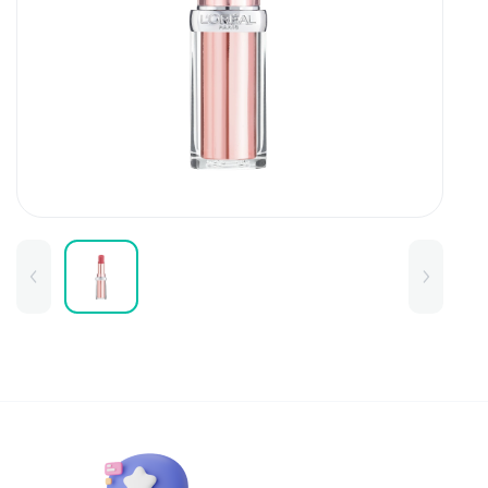
Для детей
Товары для дома
Для бровей
Тушь для бровей
Колготки и чулки
Карандаши и лайнеры для бров
Наборы и сертификаты
Помады и тинты для бровей
Набор для бровей
Окрашивание
Фиксация
Для лица
Базы и основы для макияжа
Тональные средства
BB и СС средства
Фиксаторы макияжа
Контуринг и стробинг
Пудры