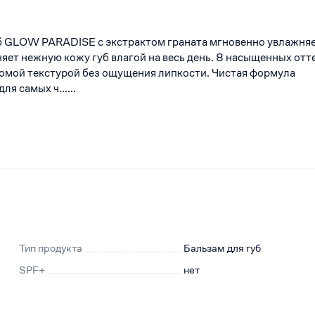
б GLOW PARADISE с экстрактом граната мгновенно увлажняе
няет нежную кожу губ влагой на весь день. 8 насыщенных отт
омой текстурой без ощущения липкости. Чистая формула
ля самых ч......
Тип продукта
Бальзам для губ
SPF+
нет