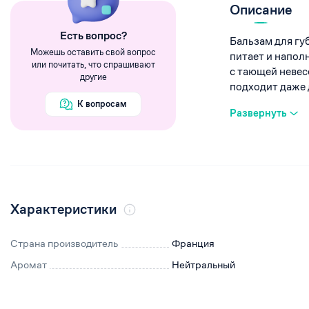
Румяна
Описание
Хайлайтеры
Eсть вопрос?
Бальзам для гу
Пигменты
Можешь оставить свой вопрос
питает и напол
или почитать, что спрашивают
с тающей невес
другие
подходит даже д
К вопросам
Развернуть
Характеристики
Страна производитель
Франция
Аромат
Нейтральный