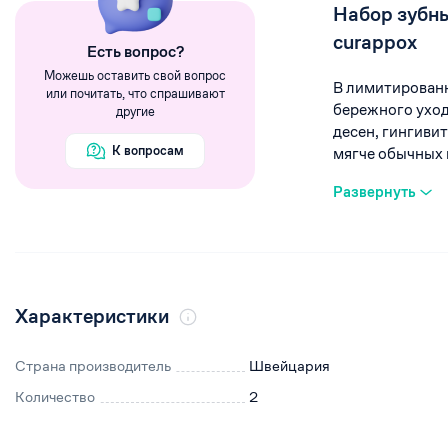
Румяна
Набор зубных
Хайлайтеры
curappox
Eсть вопрос?
Пигменты
Можешь оставить свой вопрос
В лимитированн
или почитать, что спрашивают
бережного уход
другие
десен, гингиви
К вопросам
мягче обычных н
Развернуть
Характеристики
Страна производитель
Швейцария
Количество
2