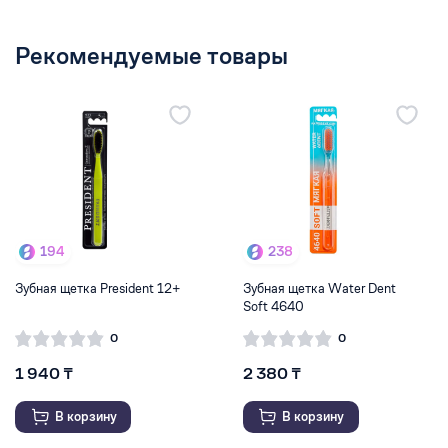
Рекомендуемые товары
194
238
Зубная щетка President 12+
Зубная щетка Water Dent
Soft 4640
0
0
1 940 ₸
2 380 ₸
В корзину
В корзину