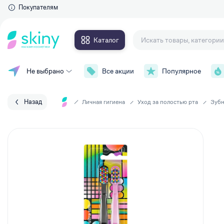
Покупателям
Каталог
Не выбрано
Все акции
Популярное
Для глаз
Макияж
Тушь для ресниц
Уход за лицом
Тени для век
Назад
Личная гигиена
Уход за полостью рта
Зубн
Контурные карандаши и
Уход за телом
подводки
Накладные ресницы
Уход за волосами
Сыворотки для ресниц и брове
Личная гигиена
Для губ
Парфюмерия
Губные помады
Аксессуары
Блески для губ
Карандаши для губ