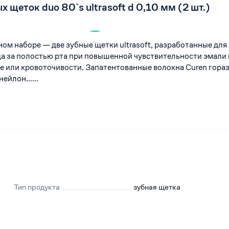
 щеток duo 80`s ultrasoft d 0,10 мм (2 шт.)
ом наборе — две зубные щетки ultrasoft, разработанные для
а за полостью рта при повышенной чувствительности эмали
те или кровоточивости. Запатентованные волокна Curen гора
ейлон......
Тип продукта
зубная щетка