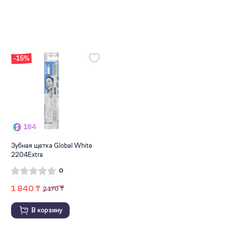
-15%
184
Зубная щетка Global White
2204Extra
0
1 840 ₸
2 170 ₸
В корзину