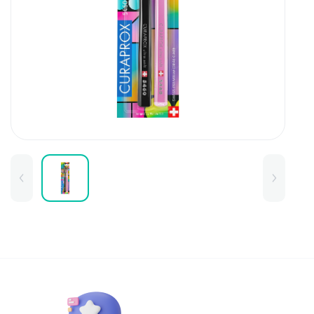
Для детей
Товары для дома
Для бровей
Тушь для бровей
Колготки и чулки
Карандаши и лайнеры для бров
Наборы и сертификаты
Помады и тинты для бровей
Набор для бровей
Окрашивание
Фиксация
Для лица
Базы и основы для макияжа
Тональные средства
BB и СС средства
Фиксаторы макияжа
Контуринг и стробинг
Пудры