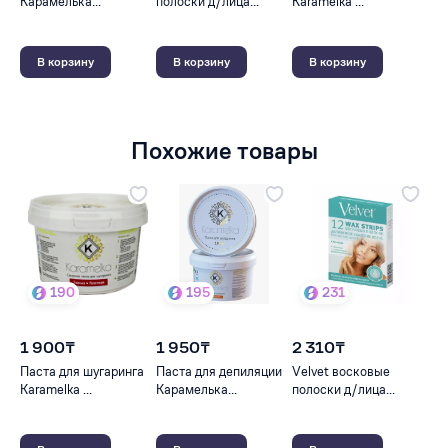
Карамелька...
полоски д/лица...
Karamelka ...
В корзину
В корзину
В корзину
Похожие товары
190
195
231
1 900₸
1 950₸
2 310₸
Паста для шугаринга
Паста для депиляции
Velvet восковые
Karamelka ...
Карамелька...
полоски д/лица...