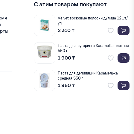
С этим товаром покупают
емя
Velvet восковые полоски д/лица 12шт/
уп
й
2 310 ₸
арты,
Паста для шугаринга Karamelka плотная
550 г
1 900 ₸
Паста для депиляции Карамелька
средняя 550 г
1 950 ₸