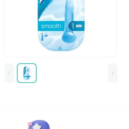
Для детей
Товары для дома
Для бровей
Тушь для бровей
Колготки и чулки
Карандаши и лайнеры для бров
Наборы и сертификаты
Помады и тинты для бровей
Набор для бровей
Окрашивание
Фиксация
Для лица
Базы и основы для макияжа
Тональные средства
BB и СС средства
Фиксаторы макияжа
Контуринг и стробинг
Пудры