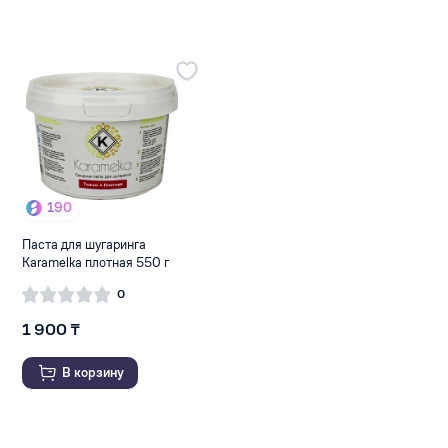
190
Паста для шугаринга
Karamelka плотная 550 г
0
1 900 ₸
В корзину