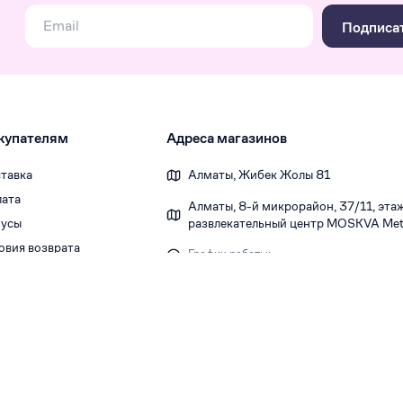
Подписа
купателям
Адреса магазинов
тавка
Алматы, Жибек Жолы 81
ата
Алматы, 8-й микрорайон, 37/1​1, этаж 
усы
развлекательный центр MOSKVA Metr
овия возврата
График работы:
Ежедневно 10:00-22:00
Политика конфиденциальности
Публичная оферта