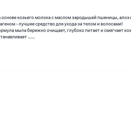
а основе козьего молока с маслом зародышей пшеницы, алоэ 
агеном - лучшее средство для ухода за телом и волосами!
рмула мыла бережно очищает, глубоко питает и смягчает ко
анавливает ......