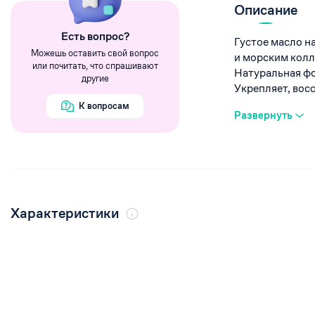
Румяна
Описание
Хайлайтеры
Eсть вопрос?
Густое масло н
Пигменты
Можешь оставить свой вопрос
и морским колл
или почитать, что спрашивают
Натуральная фо
другие
Укрепляет, восст
К вопросам
Развернуть
Характеристики