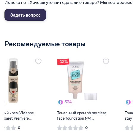
Их пока нет. Хочешь уточнить детали о товаре? Мы постараемс
Задать вопрос
Рекомендуемые товары
-12%
334
199
Тональный крем oh my clear
Тональная основа essence
face foundation №4...
stay all 16day 20
0
0