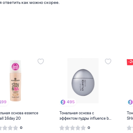
я ответить как можно скорее.
-24%
495
373
Тональная основа с
Тональный крем Viviene Sabo
эффектом пудры influence b...
SHAKE soft blur ...
0
0