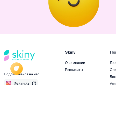
Skiny
По
О компании
Дос
Реквизиты
Опл
Подписывайся на нас:
Бон
@skiny.kz
Усл