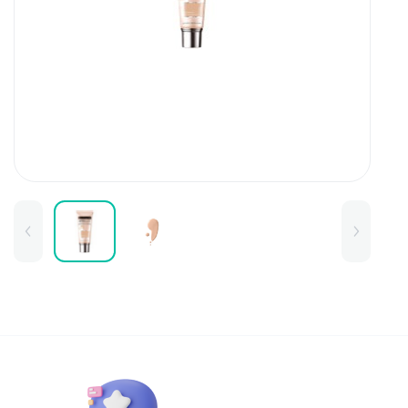
Для детей
Товары для дома
Для бровей
Тушь для бровей
Колготки и чулки
Карандаши и лайнеры для бров
Наборы и сертификаты
Помады и тинты для бровей
Набор для бровей
Окрашивание
Фиксация
Для лица
Базы и основы для макияжа
Тональные средства
BB и СС средства
Фиксаторы макияжа
Контуринг и стробинг
Пудры