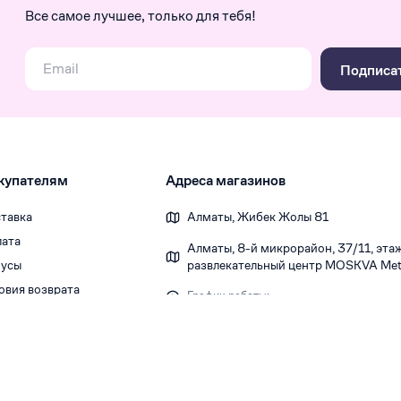
Все самое лучшее, только для тебя!
Подписа
купателям
Адреса магазинов
тавка
Алматы, Жибек Жолы 81
ата
Алматы, 8-й микрорайон, 37/1​1, этаж 
усы
развлекательный центр MOSKVA Metr
овия возврата
График работы:
Ежедневно 10:00-22:00