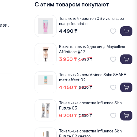
С этим товаром покупают
Тональный крем тон 03 viviene sabo
nuage foundatio...
изи.
4 490 ₸
Крем тональный для лица Maybelline
Аffinitone #17
3 950 ₸
4 390 ₸
Тональный крем Viviene Sabo SHAKE
matt effect 02
4 450 ₸
5 820 ₸
Тональные средства Influence Skin
Futute 05
6 200 ₸
7 530 ₸
Тональные средства Influence Skin
Futute 02 светло...