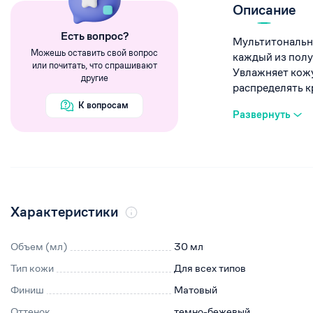
Румяна
Описание
Хайлайтеры
Eсть вопрос?
Мультитональн
Пигменты
Можешь оставить свой вопрос
каждый из полу
или почитать, что спрашивают
Увлажняет кожу
другие
распределять кре
К вопросам
Развернуть
Характеристики
Объем (мл)
30 мл
Тип кожи
Для всех типов
Финиш
Матовый
Оттенок
темно-бежевый