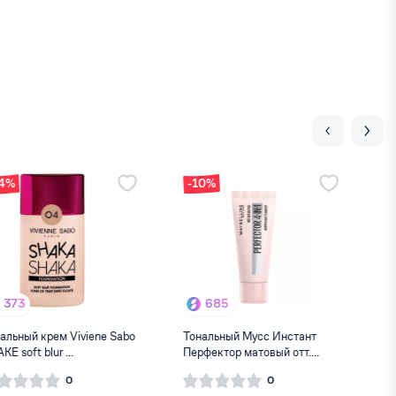
-10%
685
200
Тональный Мусс Инстант
Тональная основа essence
Перфектор матовый отт....
stay all 16day 15
0
0