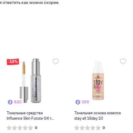
я ответить как можно скорее.
-17%
199
416
Тональная основа essence
Тональный крем belor design
stay all 16day 10
magic cream тон 2...
0
0