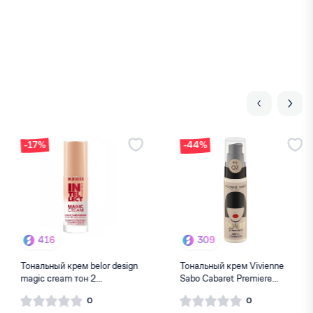
-44%
309
387
Тональный крем Vivienne
Тональный BB-крем Belor
Sabo Cabaret Premiere...
design Funhouse Skin ...
0
0