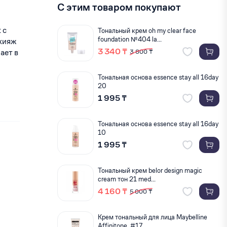
С этим товаром покупают
 с
Тональный крем oh my clear face
foundation №404 la...
акияж
3 340 ₸
ает в
3 800 ₸
Тональная основа essence stay all 16day
20
1 995 ₸
Тональная основа essence stay all 16day
10
1 995 ₸
Тональный крем belor design magic
cream тон 21 med...
4 160 ₸
5 000 ₸
Крем тональный для лица Maybelline
Affinitone, #17...