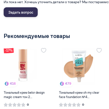
Их пока нет. Хочешь уточнить детали о товаре? Мы постараемс
Задать вопрос
Рекомендуемые товары
-18%
479
620
Тональный крем oh my clear
Тональные средства
face foundation №4...
Influence Skin Futute 04 т...
0
0