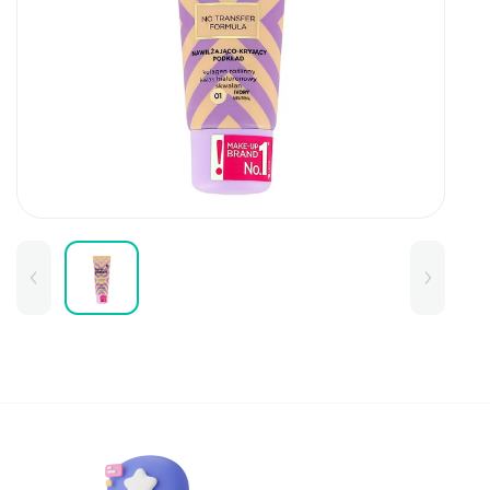
Для детей
Товары для дома
Для бровей
Тушь для бровей
Колготки и чулки
Карандаши и лайнеры для бров
Наборы и сертификаты
Помады и тинты для бровей
Набор для бровей
Окрашивание
Фиксация
Для лица
Базы и основы для макияжа
Тональные средства
BB и СС средства
Фиксаторы макияжа
Контуринг и стробинг
Пудры