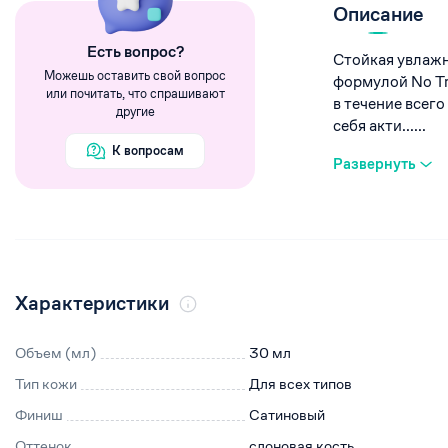
Румяна
Описание
Хайлайтеры
Eсть вопрос?
Стойкая увлажн
Пигменты
Можешь оставить свой вопрос
формулой No Tr
или почитать, что спрашивают
в течение всего
другие
себя акти......
К вопросам
Развернуть
Характеристики
Объем (мл)
30 мл
Тип кожи
Для всех типов
Финиш
Сатиновый
Оттенок
слоновая кость