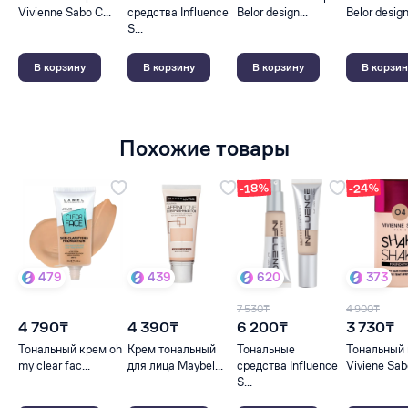
Vivienne Sabo C...
средства Influence
Belor design...
Belor design
S...
В корзину
В корзину
В корзину
В корзин
Похожие товары
-24%
-18%
479
439
620
373
7 530₸
4 900₸
4 790₸
4 390₸
6 200₸
3 730₸
Тональный крем oh
Крем тональный
Тональные
Тональный
my clear fac...
для лица Maybel...
средства Influence
Viviene Sabo
S...