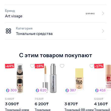
Бренд
Art visage
Категория
Тональные средства
С этим товаром покупают
-44%
-18%
-17%
309
620
387
416
5 480₸
7 530₸
5 000₸
3 090₸
6 200₸
3 870₸
4 160₸
Тональный крем
Тональные
Тональный BB-крем
Тональный