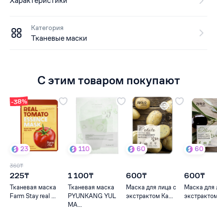
Характеристики
Категория
Тканевые маски
С этим товаром покупают
-38%
23
110
60
60
360₸
225₸
1 100₸
600₸
600₸
Тканевая маска
Тканевая маска
Маска для лица с
Маска для 
Farm Stay real ...
PYUNKANG YUL
экстрактом Ка...
экстрактом
МА...