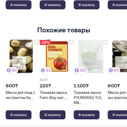
В корзину
В корзину
В корзину
В корзин
Похожие товары
-38%
60
23
110
60
360₸
600₸
225₸
1 100₸
600₸
Маска для лица с
Тканевая маска
Тканевая маска
Маска для 
экстрактом Ка...
Farm Stay real ...
PYUNKANG YUL
экстрактом
МА...
В корзину
В корзину
В корзину
В корзин