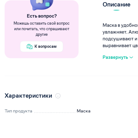
Румяна
Описание
Хайлайтеры
Eсть вопрос?
Пигменты
Можешь оставить свой вопрос
Маска в удобно
или почитать, что спрашивают
увлажняет. Алю
другие
подсушивают и 
выравнивает цвет
К вопросам
Развернуть
Характеристики
Тип продукта
Маска