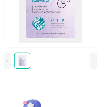
Для детей
Товары для дома
Для бровей
Тушь для бровей
Колготки и чулки
Карандаши и лайнеры для бров
Наборы и сертификаты
Помады и тинты для бровей
Набор для бровей
Окрашивание
Фиксация
Для лица
Базы и основы для макияжа
Тональные средства
BB и СС средства
Фиксаторы макияжа
Контуринг и стробинг
Пудры