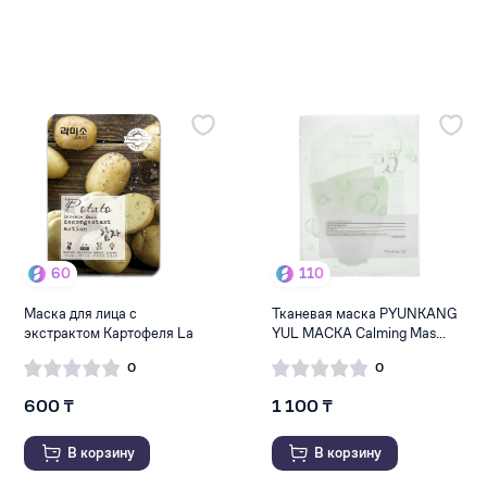
60
110
Маска для лица с
Тканевая маска PYUNKANG
экстрактом Картофеля La
YUL МАСКА Calming Mas...
Miso
0
0
600 ₸
1 100 ₸
В корзину
В корзину