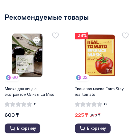
Рекомендуемые товары
-38%
60
22
Маска для лица с
Тканевая маска Farm Stay
экстрактом Оливы La Miso
real tomato
0
0
600 ₸
225 ₸
360 ₸
В корзину
В корзину