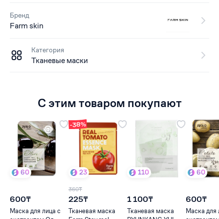
Бренд
Farm skin
Категория
Тканевые маски
С этим товаром покупают
-38%
60
23
110
60
360₸
600₸
225₸
1 100₸
600₸
Маска для лица с
Тканевая маска
Тканевая маска
Маска для 