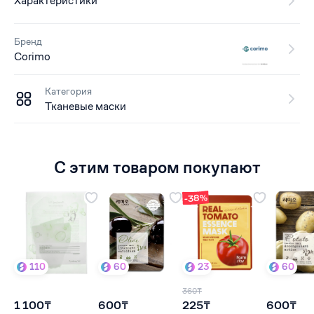
Характеристики
Бренд
Corimo
Категория
Тканевые маски
С этим товаром покупают
-38%
110
60
23
60
360₸
1 100₸
600₸
225₸
600₸