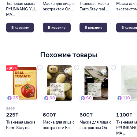
Тканевая маска
Маска для лица с
Тканевая маска
Маска для 
PYUNKANG YUL
экстрактом Ол...
Farm Stay real ...
экстрактом 
МА...
В корзину
В корзину
В корзину
В корзин
Похожие товары
-38%
23
60
60
110
360₸
225₸
600₸
600₸
1 100₸
Тканевая маска
Маска для лица с
Маска для лица с
Тканевая 
Farm Stay real ...
экстрактом Ка...
экстрактом Ол...
PYUNKANG
МА...