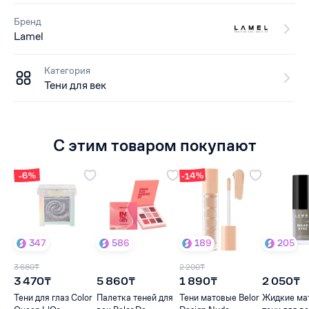
Бренд
Lamel
Категория
Тени для век
С этим товаром покупают
-14%
-6%
347
586
189
205
3 680₸
2 200₸
3 470₸
5 860₸
1 890₸
2 050₸
Тени для глаз Color
Палетка теней для
Тени матовые Belor
Жидкие ма