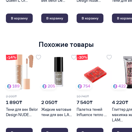
Queen L'Or...
век Belor De...
Design Nude...
тени для ве
В корзину
В корзину
В корзину
В корзин
Похожие товары
-30%
-14%
189
205
754
422
2 200₸
10 740₸
1 890₸
2 050₸
7 540₸
4 220₸
Тени для век Belor
Жидкие матовые
Палетка теней
Глиттер дл
Design NUDE...
тени для век LA...
Influence тепло ...
макияжа ж
LAM...