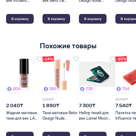
век Influenc...
век Belor De...
Design Nude...
Design Nude
В корзину
В корзину
В корзину
В корзин
Похожие товары
-30%
-14%
204
189
730
754
2 200₸
10 740₸
2 040₸
1 890₸
7 300₸
7 540₸
Жидкие матовые
Тени матовые Belor
Набор теней для
Палетка те
тени для век LA...
Design Nude...
век Lamel Moon...
Influence те