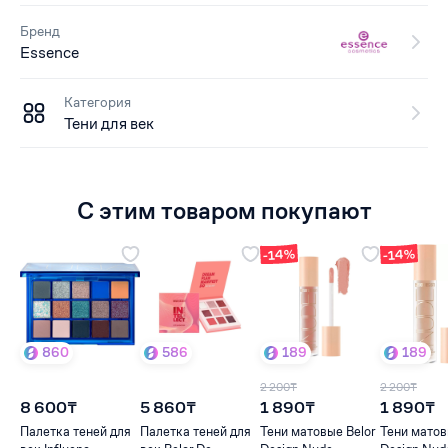
Бренд
Essence
Категория
Тени для век
С этим товаром покупают
-14%
-14%
860
586
189
189
2 200₸
2 200₸
8 600₸
5 860₸
1 890₸
1 890₸
Палетка теней для
Палетка теней для
Тени матовые Belor
Тени матов