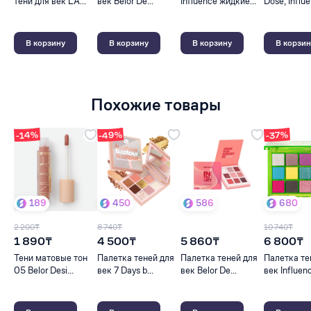
тени для век LA...
век Belor De...
Influence жидкие...
Dose, Influe
В корзину
В корзину
В корзину
В корзин
Похожие товары
-49%
-14%
-37%
189
450
586
680
2 200₸
8 740₸
10 740₸
1 890₸
4 500₸
5 860₸
6 800₸
Тени матовые тон
Палетка теней для
Палетка теней для
Палетка те
05 Belor Desi...
век 7 Days b...
век Belor De...
век Influenc