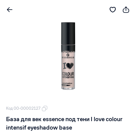
Код 00-00002127
База для век essence под тени I love colour
intensif eyeshadow base