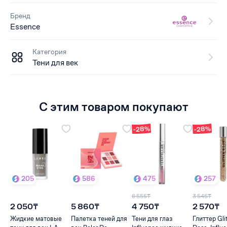
Бренд
Essence
Категория
Тени для век
С этим товаром покупают
-28%
-28%
205
586
475
257
6 555₸
3 545₸
2 050₸
5 860₸
4 750₸
2 570₸
Жидкие матовые
Палетка теней для
Тени для глаз
Глиттер Gli