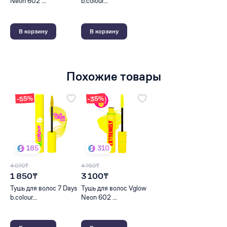
Neon 602 ...
b.colour...
В корзину
В корзину
Похожие товары
-55%
-35%
185
310
4 070₸
4 760₸
1 850₸
3 100₸
Тушь для волос 7 Days
Тушь для волос Vglow
b.colour...
Neon 602 ...