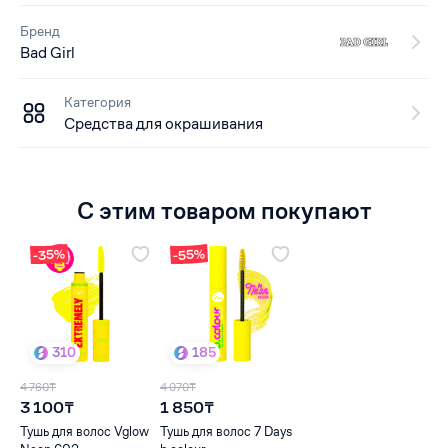
Бренд
Bad Girl
Категория
Средства для окрашивания
С этим товаром покупают
-35%
-55%
310
185
4 760₸
4 070₸
3 100₸
1 850₸
Тушь для волос Vglow
Тушь для волос 7 Days