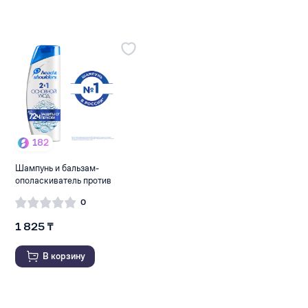
182
Шампунь и бальзам-
ополаскиватель против
перхо...
0
1 825 ₸
В корзину