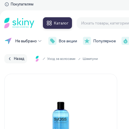
Покупателям
Каталог
Не выбрано
Все акции
Популярное
Для глаз
Макияж
Тушь для ресниц
Уход за лицом
Тени для век
Назад
Уход за волосами
Шампуни
Контурные карандаши и
Уход за телом
подводки
Накладные ресницы
Уход за волосами
Сыворотки для ресниц и брове
Личная гигиена
Для губ
Парфюмерия
Губные помады
Аксессуары
Блески для губ
Карандаши для губ