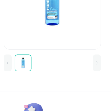
Для детей
Товары для дома
Для бровей
Тушь для бровей
Колготки и чулки
Карандаши и лайнеры для бров
Наборы и сертификаты
Помады и тинты для бровей
Набор для бровей
Окрашивание
Фиксация
Для лица
Базы и основы для макияжа
Тональные средства
BB и СС средства
Фиксаторы макияжа
Контуринг и стробинг
Пудры