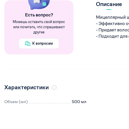
Румяна
Описание
Хайлайтеры
Eсть вопрос?
Мицеллярный ш
Пигменты
Можешь оставить свой вопрос
- Эффективно о
или почитать, что спрашивают
- Придает воло
другие
- Подходит для
К вопросам
Характеристики
Объем (мл)
500 мл