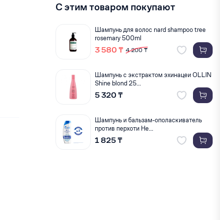
С этим товаром покупают
Шампунь для волос nard shampoo tree
rosemary 500ml
3 580 ₸
4 200 ₸
Шампунь с экстрактом эхинацеи OLLIN
Shine blond 25...
5 320 ₸
Шампунь и бальзам-ополаскиватель
против перхоти He...
1 825 ₸