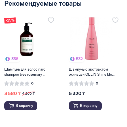
Рекомендуемые товары
-15%
358
532
Шампунь для волос nard
Шампунь с экстрактом
shampoo tree rosemary ...
эхинацеи OLLIN Shine blo...
0
0
3 580 ₸
5 320 ₸
4 200 ₸
В корзину
В корзину