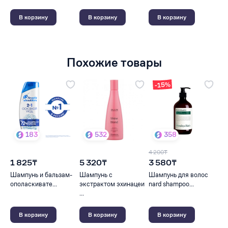
В корзину
В корзину
В корзину
Похожие товары
-15%
183
532
358
4 200₸
1 825₸
5 320₸
3 580₸
Шампунь и бальзам-
Шампунь с
Шампунь для волос
ополаскивате...
экстрактом эхинацеи
nard shampoo...
...
В корзину
В корзину
В корзину