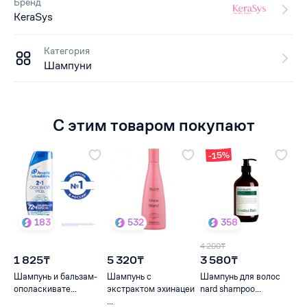
Бренд
KeraSys
Категория
Шампуни
С этим товаром покупают
-15%
183
532
358
4 200₸
1 825₸
5 320₸
3 580₸
Шампунь и бальзам-
Шампунь с
Шампунь для волос
ополаскивате...
экстрактом эхинацеи
nard shampoo...
...