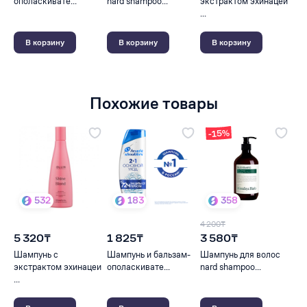
ополаскивате...
nard shampoo...
экстрактом эхинацеи
...
В корзину
В корзину
В корзину
Похожие товары
-15%
532
183
358
4 200₸
5 320₸
1 825₸
3 580₸
Шампунь с
Шампунь и бальзам-
Шампунь для волос
экстрактом эхинацеи
ополаскивате...
nard shampoo...
...