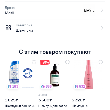
Бренд
Masil
Категория
Шампуни
С этим товаром покупают
-15%
183
358
532
4 200₸
1 825₸
3 580₸
5 320₸
Шампунь и бальзам-
Шампунь для волос
Шампунь с