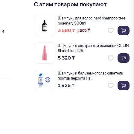
С этим товаром покупают
Шампунь для волос nard shampoo tree
rosemary 500ml
3 580 ₸
 и
4 200 ₸
Шампунь с экстрактом эхинацеи OLLIN
Shine blond 25...
5 320 ₸
Шампунь и бальзам-ополаскиватель
против перхоти He...
1 825 ₸