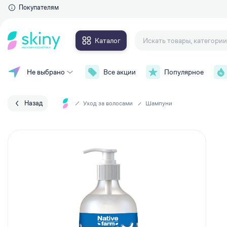
Покупателям
Каталог
Не выбрано
Все акции
Популярное
Для глаз
Макияж
Тушь для ресниц
Уход за лицом
Тени для век
Назад
Уход за волосами
Шампуни
Контурные карандаши и
Уход за телом
подводки
Накладные ресницы
Уход за волосами
Сыворотки для ресниц и брове
Личная гигиена
Для губ
Парфюмерия
Губные помады
Аксессуары
Блески для губ
Карандаши для губ