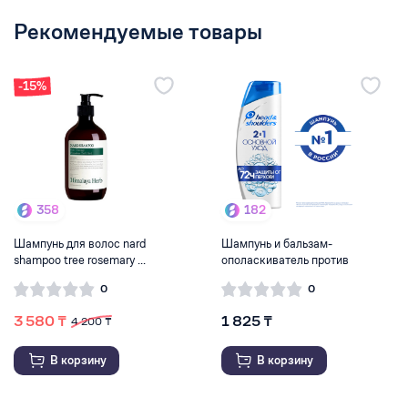
Рекомендуемые товары
-15%
358
182
Шампунь для волос nard
Шампунь и бальзам-
shampoo tree rosemary ...
ополаскиватель против
перхо...
0
0
3 580 ₸
1 825 ₸
4 200 ₸
В корзину
В корзину