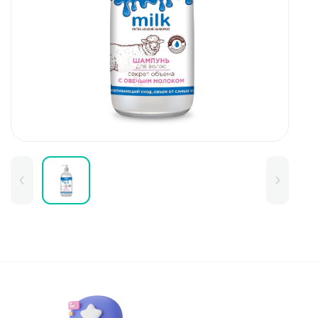
Для детей
Товары для дома
Для бровей
Тушь для бровей
Колготки и чулки
Карандаши и лайнеры для бров
Наборы и сертификаты
Помады и тинты для бровей
Набор для бровей
Окрашивание
Фиксация
Для лица
Базы и основы для макияжа
Тональные средства
BB и СС средства
Фиксаторы макияжа
Контуринг и стробинг
Пудры