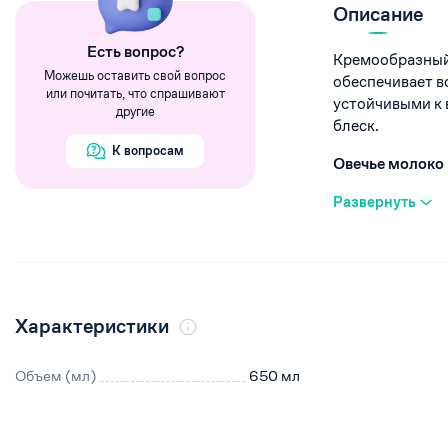
Румяна
Описание
Хайлайтеры
Eсть вопрос?
Кремообразный 
Пигменты
Можешь оставить свой вопрос
обеспечивает в
или почитать, что спрашивают
устойчивыми к 
другие
блеск.
К вопросам
Овечье молоко
Развернуть
Характеристики
Объем (мл)
650 мл