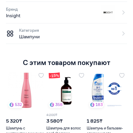
Бренд
Insight
Категория
Шампуни
С этим товаром покупают
-15%
532
358
183
4 200₸
5 320₸
3 580₸
1 825₸
Шампунь с
Шампунь для волос
Шампунь и бальзам-