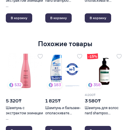
экстрактом эхинацеи
nard shampoo...
ополаскивате...
...
В корзину
В корзину
В корзину
Похожие товары
-15%
532
183
358
4 200₸
5 320₸
1 825₸
3 580₸
Шампунь с
Шампунь и бальзам-
Шампунь для волос
экстрактом эхинацеи
ополаскивате...
nard shampoo...
...