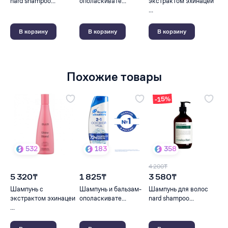
nard shampoo...
ополаскивате...
экстрактом эхинацеи
...
В корзину
В корзину
В корзину
Похожие товары
-15%
532
183
358
4 200₸
5 320₸
1 825₸
3 580₸
Шампунь с
Шампунь и бальзам-
Шампунь для волос
экстрактом эхинацеи
ополаскивате...
nard shampoo...
...