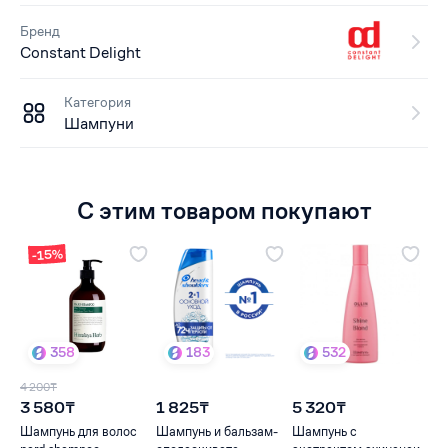
Бренд
Constant Delight
Категория
Шампуни
С этим товаром покупают
-15%
358
183
532
4 200₸
3 580₸
1 825₸
5 320₸
Шампунь для волос
Шампунь и бальзам-
Шампунь с