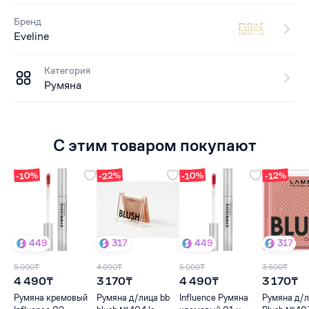
Бренд
Eveline
Категория
Румяна
С этим товаром покупают
-10%
-22%
-10%
-12%
449
317
449
317
5 000₸
4 090₸
5 000₸
3 600₸
4 490₸
3 170₸
4 490₸
3 170₸
Румяна кремовый
Румяна д/лица bb
Influence Румяна
Румяна д/л