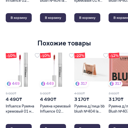
Influence 02...
blush №404 la...
кремовый 01 н...
Blush №403
В корзину
В корзину
В корзину
В корзин
Похожие товары
-10%
-10%
-22%
-12%
449
449
317
317
5 000₸
5 000₸
4 090₸
3 600₸
4 490₸
4 490₸
3 170₸
3 170₸
Influence Румяна
Румяна кремовый
Румяна д/лица bb
Румяна д/л
кремовый 01 н...
Influence 02...
blush №404 la...
Blush №403