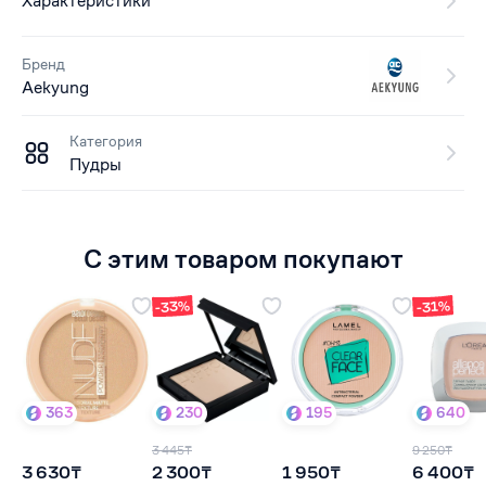
Характеристики
Бренд
Aekyung
Категория
Пудры
С этим товаром покупают
-33%
-31%
363
230
195
640
3 445₸
9 250₸
3 630₸
2 300₸
1 950₸
6 400₸