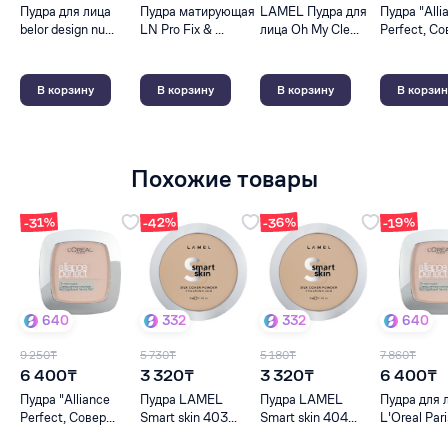
Пудра для лица
Пудра матирующая
LAMEL Пудра для
Пудра "Alli
belor design nu...
LN Pro Fix & ...
лица Oh My Cle...
Perfect, Сов
В корзину
В корзину
В корзину
В корзин
Похожие товары
-42%
-36%
-19%
-31%
640
332
332
640
9 250₸
5 730₸
5 180₸
7 860₸
6 400₸
3 320₸
3 320₸
6 400₸
Пудра "Alliance
Пудра LAMEL
Пудра LAMEL
Пудра для 
Perfect, Совер...
Smart skin 403...
Smart skin 404...
L'Oreal Paris