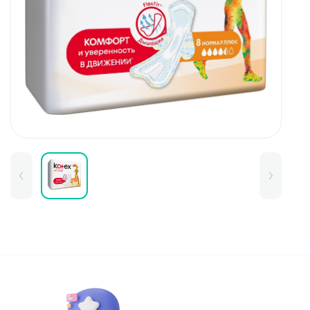
Для детей
Товары для дома
Для бровей
Тушь для бровей
Колготки и чулки
Карандаши и лайнеры для бров
Наборы и сертификаты
Помады и тинты для бровей
Набор для бровей
Окрашивание
Фиксация
Для лица
Базы и основы для макияжа
Тональные средства
BB и СС средства
Фиксаторы макияжа
Контуринг и стробинг
Пудры