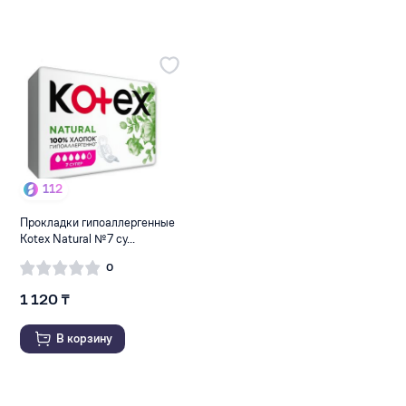
112
Прокладки гипоаллергенные
Kotex Natural №7 су...
0
1 120 ₸
В корзину