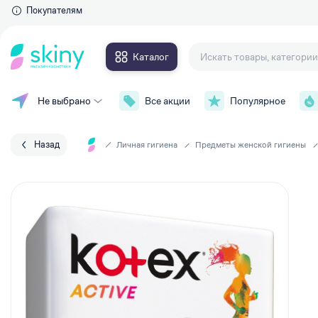
Покупателям
Каталог
Не выбрано
Все акции
Популярное
Для глаз
Макияж
Тушь для ресниц
Уход за лицом
Тени для век
Назад
Личная гигиена
Предметы женской гигиены
Контурные карандаши и
Уход за телом
подводки
Накладные ресницы
Уход за волосами
Сыворотки для ресниц и брове
Личная гигиена
Для губ
Парфюмерия
Губные помады
Аксессуары
Блески для губ
Карандаши для губ