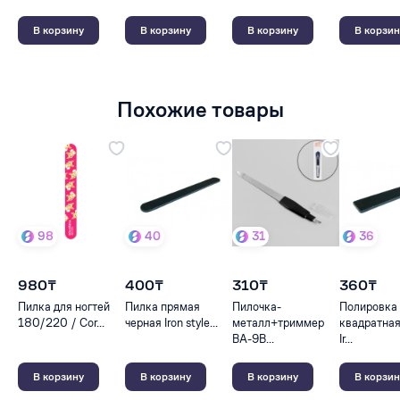
В корзину
В корзину
В корзину
В корзин
Похожие товары
98
40
31
36
980₸
400₸
310₸
360₸
Пилка для ногтей
Пилка прямая
Пилочка-
Полировка
180/220 / Cor...
черная Iron style...
металл+триммер
квадратная
BA-9B...
Ir...
В корзину
В корзину
В корзину
В корзин