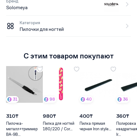
Бренд
Solomeya
Категория
Пилочки для ногтей
С этим товаром покупают
31
98
40
36
310₸
980₸
400₸
360₸
Пилочка-
Пилка для ногтей
Пилка прямая
Полировка
металл+триммер
180/220 / Cor...
черная Iron style...
квадратная
BA-9B...
Ir...