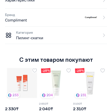
Характеристики
Бренд
Compliment
Категория
Пилинг-скатки
С этим товаром покупают
-28%
-28%
233
204
231
2 850₸
3 190₸
2 330₸
2 040₸
2 310₸