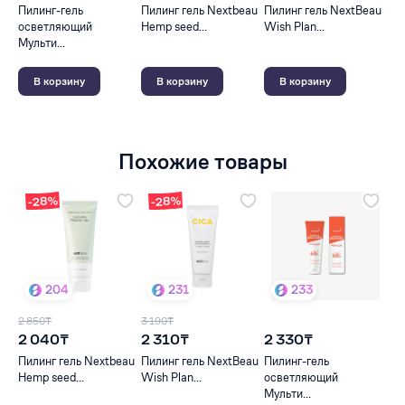
Пилинг-гель
Пилинг гель Nextbeau
Пилинг гель NextBeau
осветляющий
Hemp seed...
Wish Plan...
Мульти...
В корзину
В корзину
В корзину
Похожие товары
-28%
-28%
204
231
233
2 850₸
3 190₸
2 040₸
2 310₸
2 330₸
Пилинг гель Nextbeau
Пилинг гель NextBeau
Пилинг-гель
Hemp seed...
Wish Plan...
осветляющий
Мульти...