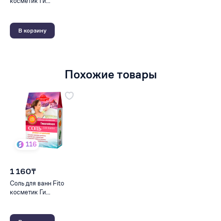
косметик Ги...
В корзину
Похожие товары
116
1 160₸
Соль для ванн Fito
косметик Ги...