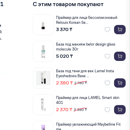
01
С этим товаром покупают
Праймер для лица бессиликоновый
Relouis Korean Se...
м
3 370 ₸
й
.
База под макияж belor design glass
molecule 30г
5 020 ₸
База под тени для век Lamel Insta
Eyeshadows Base ...
2 380 ₸
2 780 ₸
Праймер для лица LAMEL Smart skin
401
2 370 ₸
3 380 ₸
Праймер увлажняющий Maybelline Fit
me