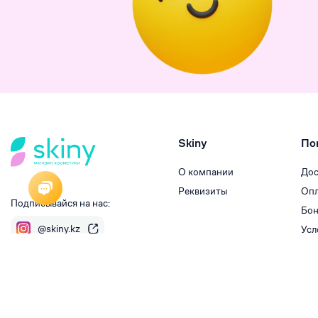
Skiny
По
О компании
Дос
Реквизиты
Опл
Подписывайся на нас:
Бон
@skiny.kz
Усл