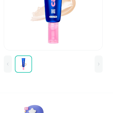
Для детей
Товары для дома
Для бровей
Тушь для бровей
Колготки и чулки
Карандаши и лайнеры для бров
Наборы и сертификаты
Помады и тинты для бровей
Набор для бровей
Окрашивание
Фиксация
Для лица
Базы и основы для макияжа
Тональные средства
BB и СС средства
Фиксаторы макияжа
Контуринг и стробинг
Пудры