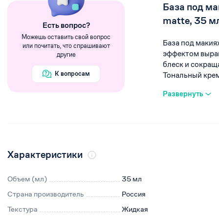
Румяна
База под ма
Хайлайтеры
matte, 35 м
Eсть вопрос?
Пигменты
Можешь оставить свой вопрос
База под маки
или почитать, что спрашивают
эффектом вырав
другие
блеск и сокращ
К вопросам
Тональный крем,
Развернуть
Характеристики
Объем (мл)
35 мл
Страна производитель
Россия
Текстура
Жидкая