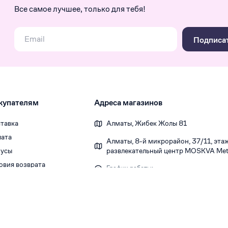
Все самое лучшее, только для тебя!
Подписа
купателям
Адреса магазинов
тавка
Алматы, Жибек Жолы 81
ата
Алматы, 8-й микрорайон, 37/1​1, этаж 
усы
развлекательный центр MOSKVA Metr
овия возврата
График работы:
Ежедневно 10:00-22:00