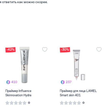
я ответить как можно скорее.
-42%
-
502
410
а под макияж belor design
Праймер Influence
Пр
s molecule 3...
Skinnovation Hydra
Sm
0
0