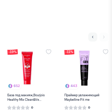
30%
-19%
237
652
аймер для лица LAMEL
База под макияж,Bourjois
П
art skin 401
Healthy Mix Clean&Ve...
M
0
0