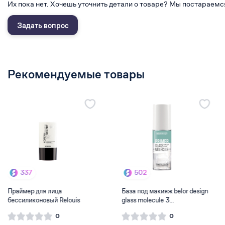
Их пока нет. Хочешь уточнить детали о товаре? Мы постараемс
Задать вопрос
Рекомендуемые товары
%
238
337
 под тени для век Lamel
Праймер для лица
Баз
 Eyeshadows ...
бессиликоновый Relouis
glas
Kore...
0
0