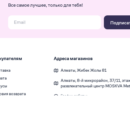
Все самое лучшее, только для тебя!
Подписа
купателям
Адреса магазинов
тавка
Алматы, Жибек Жолы 81
ата
Алматы, 8-й микрорайон, 37/1​1, этаж 
усы
развлекательный центр MOSKVA Metr
овия возврата
График работы:
Ежедневно 10:00-22:00