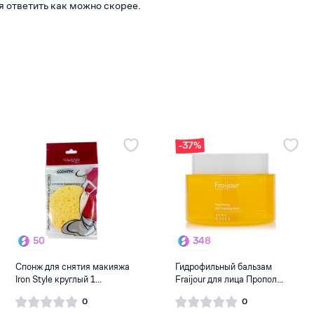
я ответить как можно скорее.
-37%
50
348
Спонж для снятия макияжа
Гидрофильный бальзам
Iron Style круглый 1...
Fraijour для лица Пропол...
0
0