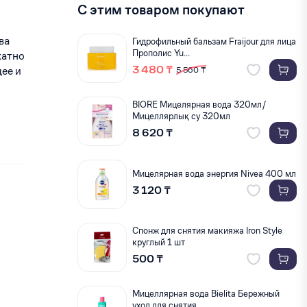
С этим товаром покупают
ва
Гидрофильный бальзам Fraijour для лица
Прополис Yu...
катно
3 480 ₸
ее и
5 560 ₸
BIORE Мицелярная вода 320мл/
Мицеллярлық су 320мл
8 620 ₸
Мицелярная вода энергия Nivea 400 мл
3 120 ₸
Спонж для снятия макияжа Iron Style
круглый 1 шт
500 ₸
Мицеллярная вода Bielita Бережный
уход для снятия ...