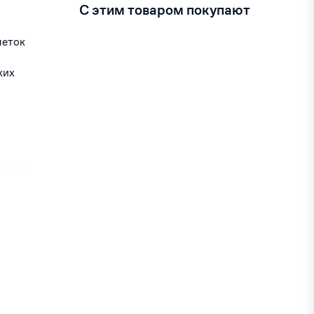
С этим товаром покупают
леток
ких