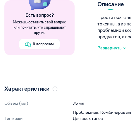
Румяна
Описание
Хайлайтеры
Eсть вопрос?
Проститься с ч
Пигменты
Можешь оставить свой вопрос
токсины, а из 
или почитать, что спрашивают
проблемной кож
другие
продуктов, а вре
К вопросам
Развернуть
Характеристики
Объем (мл)
75 мл
Проблемная, Комбинирован
Тип кожи
Для всех типов