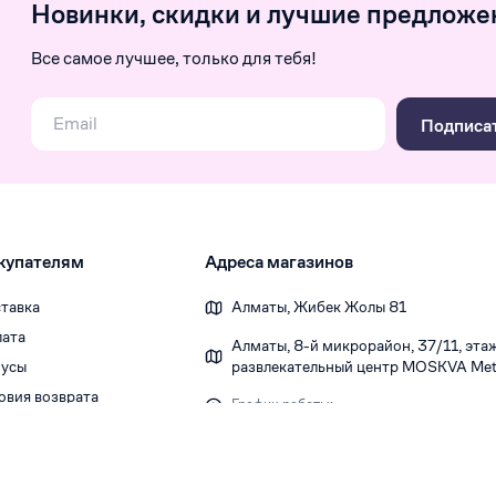
Новинки, скидки и лучшие предложе
Все самое лучшее, только для тебя!
Подписа
купателям
Адреса магазинов
тавка
Алматы, Жибек Жолы 81
ата
Алматы, 8-й микрорайон, 37/1​1, этаж 
усы
развлекательный центр MOSKVA Metr
овия возврата
График работы:
Ежедневно 10:00-22:00