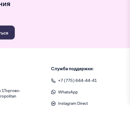
ния
ться
Служба поддержки:
+7 (775) 644-44-41
1 ​Торгово-
WhatsApp
opolitan
Instagram Direct
info@skiny.kz