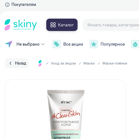
Покупателям
Каталог
Не выбрано
Все акции
Популярное
Для глаз
Макияж
Тушь для ресниц
Уход за лицом
Тени для век
Назад
Уход за лицом
Маски
Маски-плёнки
Контурные карандаши и
Уход за телом
подводки
Накладные ресницы
Уход за волосами
Сыворотки для ресниц и брове
Личная гигиена
Для губ
Парфюмерия
Губные помады
Аксессуары
Блески для губ
Карандаши для губ