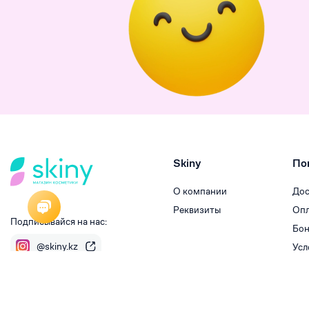
Skiny
По
О компании
Дос
Реквизиты
Опл
Подписывайся на нас:
Бон
@skiny.kz
Усл