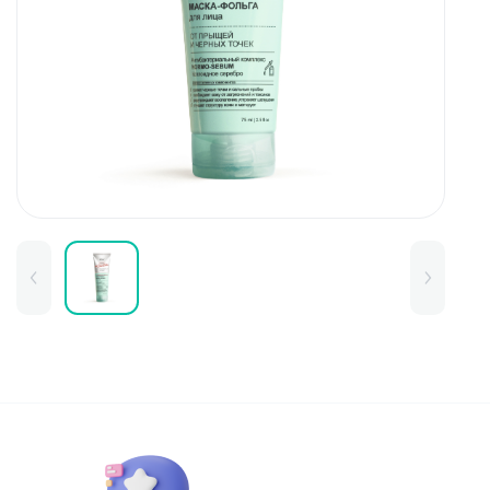
Для детей
Товары для дома
Для бровей
Тушь для бровей
Колготки и чулки
Карандаши и лайнеры для бров
Наборы и сертификаты
Помады и тинты для бровей
Набор для бровей
Окрашивание
Фиксация
Для лица
Базы и основы для макияжа
Тональные средства
BB и СС средства
Фиксаторы макияжа
Контуринг и стробинг
Пудры