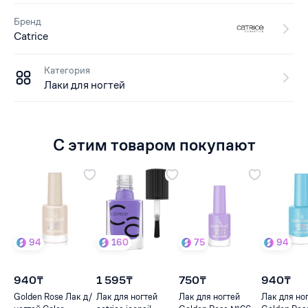
Бренд
Catrice
Категория
Лаки для ногтей
С этим товаром покупают
94
160
75
94
940₸
1 595₸
750₸
940₸
Golden Rose Лак д/
Лак для ногтей
Лак для ногтей
Лак для но