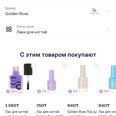
Бренд
Golden Rose
Категория
Лаки для ногтей
С этим товаром покупают
160
75
94
94
1 595₸
750₸
940₸
940₸
Лак для ногтей
Лак для ногтей
Golden Rose Лак д/
Лак для но