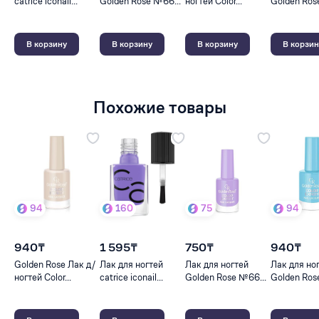
catrice iconail...
Golden Rose №66...
ногтей Color...
Golden Rose
В корзину
В корзину
В корзину
В корзин
Похожие товары
94
160
75
94
940₸
1 595₸
750₸
940₸
Golden Rose Лак д/
Лак для ногтей
Лак для ногтей
Лак для но
ногтей Color...
catrice iconail...
Golden Rose №66...
Golden Rose