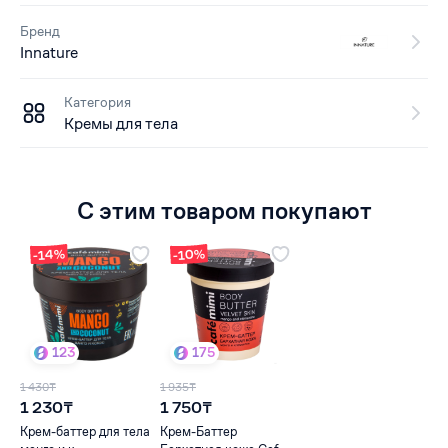
Бренд
Innature
Категория
Кремы для тела
С этим товаром покупают
-14%
-10%
123
175
1 430₸
1 935₸
1 230₸
1 750₸
Крем-баттер для тела
Крем-Баттер