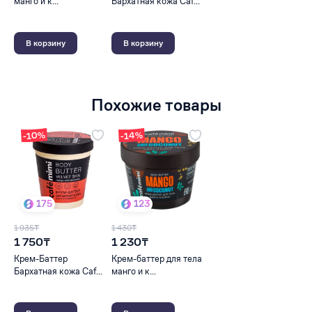
манго и к...
Бархатная кожа Caf...
В корзину
В корзину
Похожие товары
-10%
-14%
175
123
1 935₸
1 430₸
1 750₸
1 230₸
Крем-Баттер
Крем-баттер для тела
Бархатная кожа Caf...
манго и к...