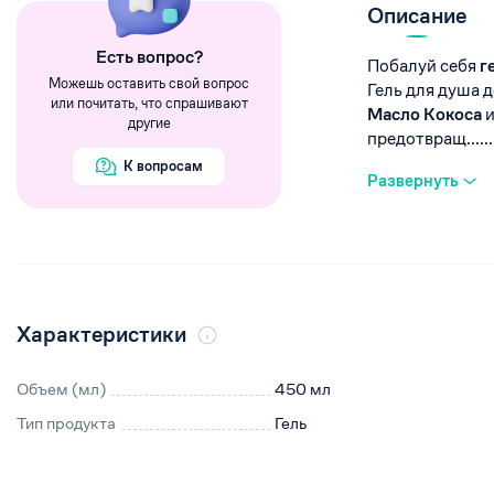
Румяна
Описание
Хайлайтеры
Eсть вопрос?
Побалуй себя
г
Пигменты
Можешь оставить свой вопрос
Гель для душа 
или почитать, что спрашивают
Масло Кокоса
и
другие
предотвращ......
К вопросам
Развернуть
Характеристики
Объем (мл)
450 мл
Тип продукта
Гель