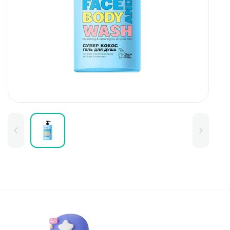
Для детей
Товары для дома
Для бровей
Тушь для бровей
Колготки и чулки
Карандаши и лайнеры для бров
Наборы и сертификаты
Помады и тинты для бровей
Набор для бровей
Окрашивание
Фиксация
Для лица
Базы и основы для макияжа
Тональные средства
BB и СС средства
Фиксаторы макияжа
Контуринг и стробинг
Пудры