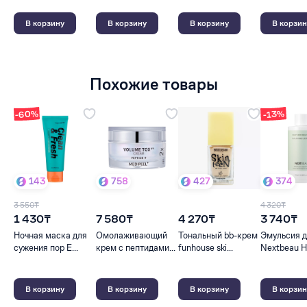
В корзину
В корзину
В корзину
В корзин
Похожие товары
-60%
-13%
143
758
427
374
3 550₸
4 320₸
1 430₸
7 580₸
4 270₸
3 740₸
Ночная маска для
Омолаживающий
Тональный bb-крем
Эмульсия д
сужения пор E...
крем с пептидами...
funhouse ski...
Nextbeau H
В корзину
В корзину
В корзину
В корзин