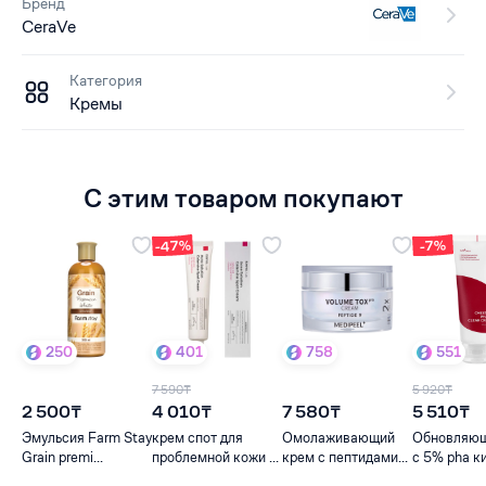
Бренд
CeraVe
Категория
Кремы
С этим товаром покупают
-47%
-7%
250
401
758
551
7 590₸
5 920₸
2 500₸
4 010₸
7 580₸
5 510₸
Эмульсия Farm Stay
крем спот для
Омолаживающий
Обновляющ
Grain premi...
проблемной кожи ...
крем с пептидами...
c 5% pha ки