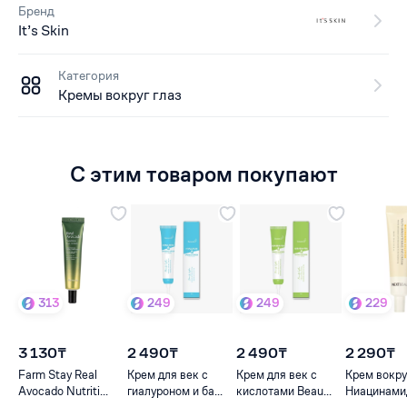
Бренд
It’s Skin
Категория
Кремы вокруг глаз
С этим товаром покупают
313
249
249
229
3 130₸
2 490₸
2 490₸
2 290₸
Farm Stay Real
Крем для век с
Крем для век с
Крем вокруг
Avocado Nutriti...
гиалуроном и ба...
кислотами Beau...
Ниацинамид