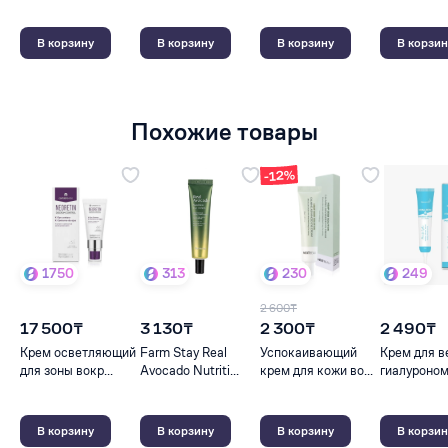
В корзину
В корзину
В корзину
В корзин
Похожие товары
-12%
1750
313
230
249
2 600₸
17 500₸
3 130₸
2 300₸
2 490₸
Крем осветляющий
Farm Stay Real
Успокаивающий
Крем для в
для зоны вокр...
Avocado Nutriti...
крем для кожи во...
гиалуроном 
В корзину
В корзину
В корзину
В корзин