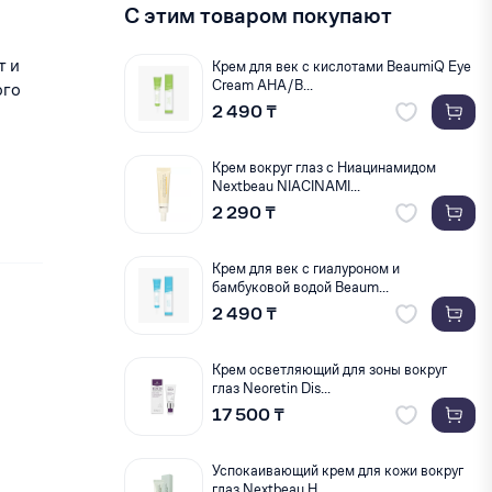
С этим товаром покупают
т и
Крем для век с кислотами BeaumiQ Eye
Cream AHA/B...
ого
2 490 ₸
Крем вокруг глаз с Ниацинамидом
Nextbeau NIACINAMI...
2 290 ₸
Крем для век с гиалуроном и
бамбуковой водой Beaum...
2 490 ₸
Крем осветляющий для зоны вокруг
глаз Neoretin Dis...
17 500 ₸
Успокаивающий крем для кожи вокруг
глаз Nextbeau H...