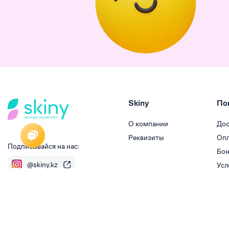
Skiny
По
О компании
Дос
Реквизиты
Опл
Подписывайся на нас:
Бон
@skiny.kz
Усл