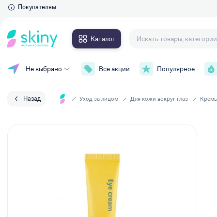
Покупателям
Каталог
Не выбрано
Все акции
Популярное
Для глаз
Макияж
Тушь для ресниц
Уход за лицом
Тени для век
Назад
Уход за лицом
Для кожи вокруг глаз
Кремы
Контурные карандаши и
Уход за телом
подводки
Накладные ресницы
Уход за волосами
Сыворотки для ресниц и брове
Личная гигиена
Для губ
Парфюмерия
Губные помады
Аксессуары
Блески для губ
Карандаши для губ