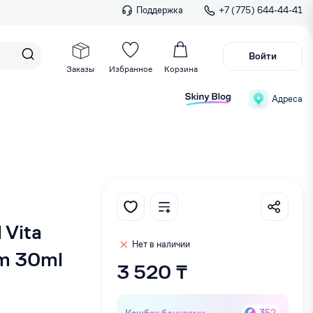
Поддержка
+7 (775) 644-44-41
Войти
Заказы
Избранное
Корзина
Адреса
 Vita
Нет в наличии
am 30ml
3 520 ₸
Кэшбек бонусами
352