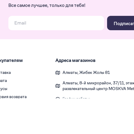
Все самое лучшее, только для тебя!
Подписа
купателям
Адреса магазинов
тавка
Алматы, Жибек Жолы 81
ата
Алматы, 8-й микрорайон, 37/1​1, этаж 
усы
развлекательный центр MOSKVA Metr
овия возврата
График работы:
Ежедневно 10:00-22:00