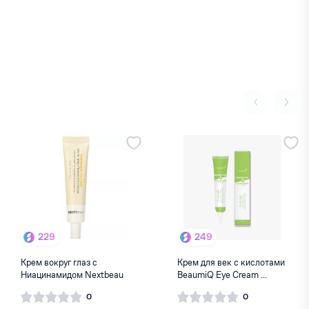
229
249
Крем вокруг глаз с
Крем для век с кислотами
Ниацинамидом Nextbeau
BeaumiQ Eye Cream ...
NIAC...
0
0