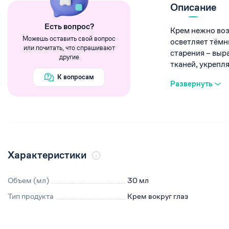
Румяна
Описание
Хайлайтеры
Eсть вопрос?
Крем нежно воз
Пигменты
Можешь оставить свой вопрос
осветляет тёмн
или почитать, что спрашивают
старения – выр
другие
тканей, укрепляет
К вопросам
Развернуть
Характеристики
Объем (мл)
30 мл
Тип продукта
Крем вокруг глаз