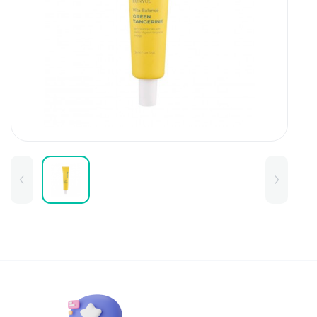
Для детей
Товары для дома
Для бровей
Тушь для бровей
Колготки и чулки
Карандаши и лайнеры для бров
Наборы и сертификаты
Помады и тинты для бровей
Набор для бровей
Окрашивание
Фиксация
Для лица
Базы и основы для макияжа
Тональные средства
BB и СС средства
Фиксаторы макияжа
Контуринг и стробинг
Пудры