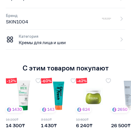
Бренд
SKIN1004
Категория
Кремы для лица и шеи
С этим товаром покупают
-60%
-42%
-12%
1430
143
624
2650
16 200₸
3 550₸
10 800₸
14 300₸
1 430₸
6 240₸
26 500₸