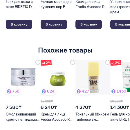
Гель для кожи с
Ночная маска для
Крем для лица
Увлажняю
акне BIRETIX D...
сужения пор E...
Frudia Avocado R...
электроли
крем...
В корзину
В корзину
В корзину
В корзин
Похожие товары
-42%
-12%
758
624
427
1430
10 800₸
16 200₸
7 580₸
6 240₸
4 270₸
14 300₸
Омолаживающий
Крем для лица
Тональный bb-крем
Гель для к
крем с пептидами...
Frudia Avocado R...
funhouse ski...
акне BIRETI