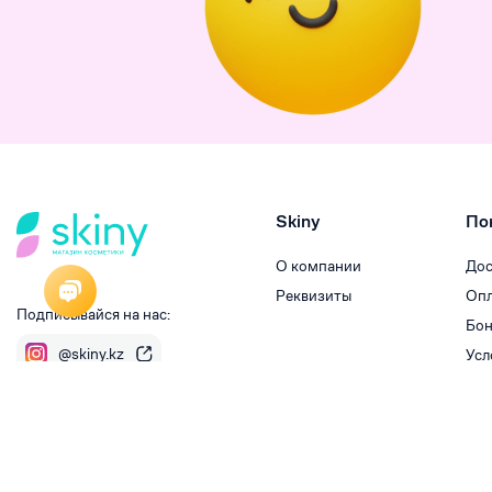
Skiny
По
О компании
Дос
Реквизиты
Опл
Подписывайся на нас:
Бон
@skiny.kz
Усл