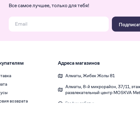
Все самое лучшее, только для тебя!
Подписа
купателям
Адреса магазинов
тавка
Алматы, Жибек Жолы 81
ата
Алматы, 8-й микрорайон, 37/1​1, этаж 
усы
развлекательный центр MOSKVA Metr
овия возврата
График работы:
Ежедневно 10:00-22:00