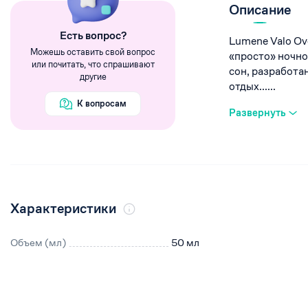
Румяна
Описание
Хайлайтеры
Eсть вопрос?
Lumene Valo Ove
Пигменты
Можешь оставить свой вопрос
«просто» ночно
или почитать, что спрашивают
сон, разработа
другие
отдых......
К вопросам
Развернуть
Характеристики
Объем (мл)
50 мл