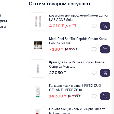
С этим товаром покупают
м
крем спот для проблемной кожи Eunyul
LAB ACNE Solu...
крем-
4 010 ₸
ого
7 590 ₸
Medi-Peel Bor-Tox Peptide Cream Крем
Bor-Tox 50 мл
7 180 ₸
10 500 ₸
Крем для лица Paula`s choice Omega+
Complex Moistu...
27 030 ₸
Гель для кожи с акне BIRETIX DUO
GELANT-IMPRF 30 m...
14 300 ₸
16 200 ₸
Обновляющий крем c 5% pha кислот
Isntree chestnut ...