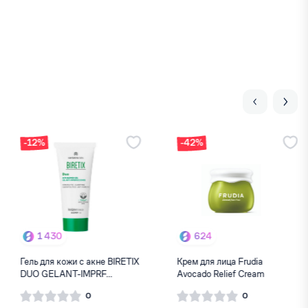
-42%
624
2 650
Крем для лица Frudia
Увлажняющий
Avocado Relief Cream
электролитный крем Paula´s
Choice...
0
0