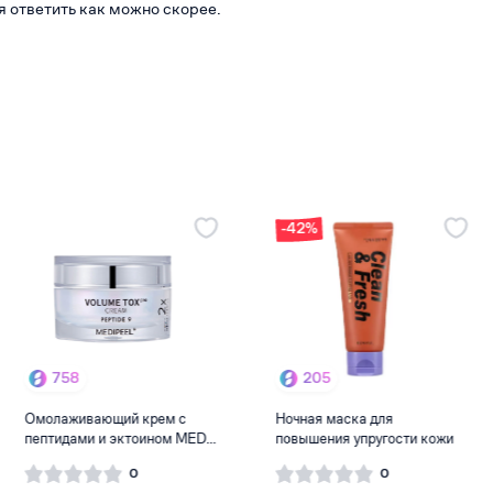
я ответить как можно скорее.
-42%
-12%
205
1 430
Ночная маска для
Гель для кожи с акне BIRETIX
повышения упругости кожи
DUO GELANT-IMPRF...
Eun...
0
0