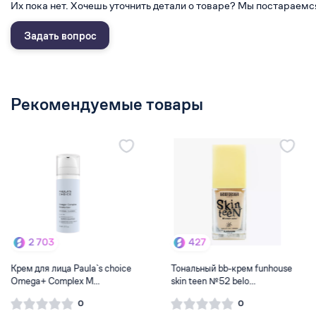
Их пока нет. Хочешь уточнить детали о товаре? Мы постараемс
Задать вопрос
Рекомендуемые товары
427
758
Тональный bb-крем funhouse
Омолаживающий крем с
skin teen №52 belo...
пептидами и эктоином MED...
0
0