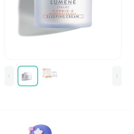
Для детей
Товары для дома
Для бровей
Тушь для бровей
Колготки и чулки
Карандаши и лайнеры для бров
Наборы и сертификаты
Помады и тинты для бровей
Набор для бровей
Окрашивание
Фиксация
Для лица
Базы и основы для макияжа
Тональные средства
BB и СС средства
Фиксаторы макияжа
Контуринг и стробинг
Пудры