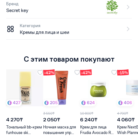
Бренд
Secret key
Категория
Кремы для лица и шеи
С этим товаром покупают
-42%
-42%
-15%
427
205
624
406
3 550₸
10 800₸
4 790₸
4 270₸
2 050₸
6 240₸
4 060₸
Тональный bb-крем
Ночная маска для
Крем для лица
Крем Next
funhouse ski...
повышения упр...
Frudia Avocado R...
Wish Planner