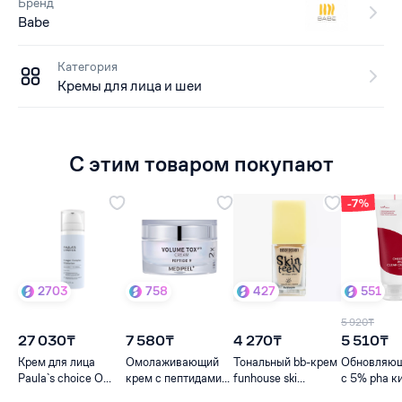
Бренд
Babe
Категория
Кремы для лица и шеи
С этим товаром покупают
-7%
2703
758
427
551
5 920₸
27 030₸
7 580₸
4 270₸
5 510₸
Крем для лица
Омолаживающий
Тональный bb-крем
Обновляющ
Paula`s choice O...
крем с пептидами...
funhouse ski...
c 5% pha ки